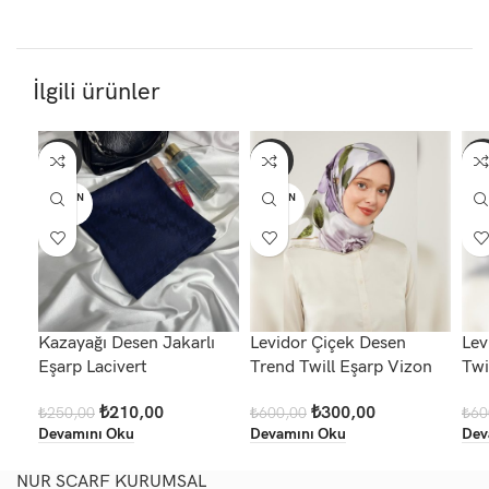
İlgili ürünler
-16%
-50%
-5
TÜKEN
TÜKEN
TÜ
DI
DI
D
Kazayağı Desen Jakarlı
Levidor Çiçek Desen
Lev
Eşarp Lacivert
Trend Twill Eşarp Vizon
Twi
₺
210,00
₺
300,00
₺
250,00
₺
600,00
₺
60
Devamını Oku
Devamını Oku
Dev
NUR SCARF KURUMSAL