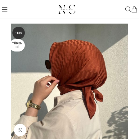
-16%
TÜKEN
DI
Büyütmek için tıklayın