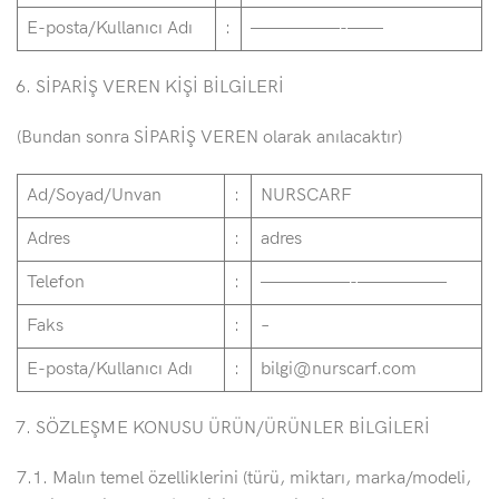
E-posta/Kullanıcı Adı
:
—————-——
SİPARİŞ VEREN KİŞİ BİLGİLERİ
(Bundan sonra SİPARİŞ VEREN olarak anılacaktır)
Ad/Soyad/Unvan
:
NURSCARF
Adres
:
adres
Telefon
:
—————-—————
Faks
:
–
E-posta/Kullanıcı Adı
:
bilgi@nurscarf.com
SÖZLEŞME KONUSU ÜRÜN/ÜRÜNLER BİLGİLERİ
7.1. Malın temel özelliklerini (türü, miktarı, marka/modeli,