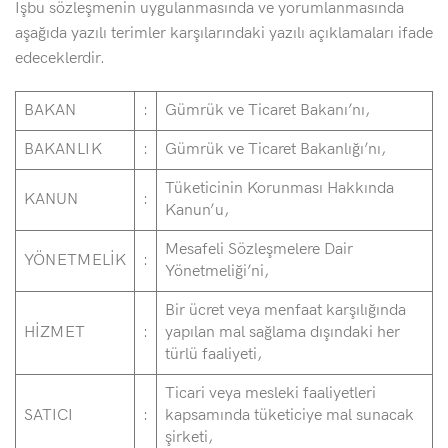
İşbu sözleşmenin uygulanmasında ve yorumlanmasında
aşağıda yazılı terimler karşılarındaki yazılı açıklamaları ifade
edeceklerdir.
BAKAN
:
Gümrük ve Ticaret Bakanı’nı,
BAKANLIK
:
Gümrük ve Ticaret Bakanlığı’nı,
Tüketicinin Korunması Hakkında
KANUN
:
Kanun’u,
Mesafeli Sözleşmelere Dair
YÖNETMELİK
:
Yönetmeliği’ni,
Bir ücret veya menfaat karşılığında
HİZMET
:
yapılan mal sağlama dışındaki her
türlü faaliyeti,
Ticari veya mesleki faaliyetleri
SATICI
:
kapsamında tüketiciye mal sunacak
şirketi,