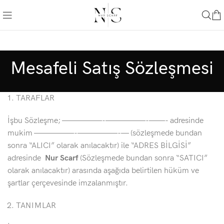
Mesafeli Satış Sözleşmesi
TARAFLAR
İşbu Sözleşme; —————-—————-——- adresinde
mukim —————-—————-— (sözleşmede bundan
sonra “ALICI” olarak anılacaktır) ile “ADRES BİLGİSİ”
adresinde
Nur Scarf
(Sözleşmede bundan sonra “SATICI”
olarak anılacaktır) arasında aşağıda belirtilen hüküm ve
şartlar çerçevesinde imzalanmıştır.
TANIMLAR