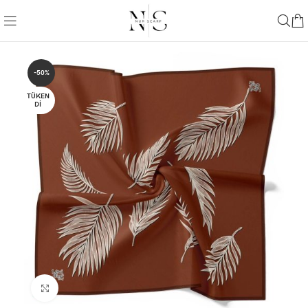
-50%
TÜKEN
DI
Büyütmek için tıklayın