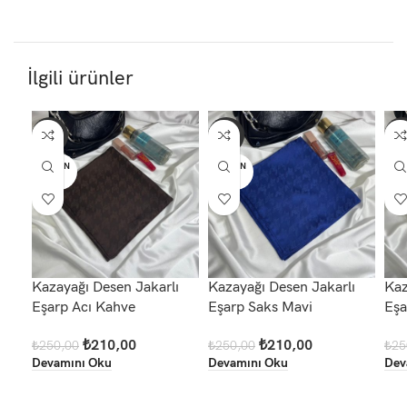
İlgili ürünler
-16%
-16%
-1
TÜKEN
TÜKEN
TÜ
DI
DI
D
Kazayağı Desen Jakarlı
Kazayağı Desen Jakarlı
Kaz
Eşarp Acı Kahve
Eşarp Saks Mavi
Eşa
₺
210,00
₺
210,00
₺
250,00
₺
250,00
₺
25
Devamını Oku
Devamını Oku
Dev