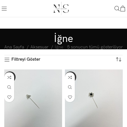
İğne
Ana Sayfa
Aksesuar
İğne
5 sonucun tümü gösteriliyor
Filtreyi Göster
-33%
-33%