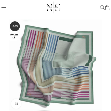
-33%
TÜKEN
DI
Büyütmek için tıklayın