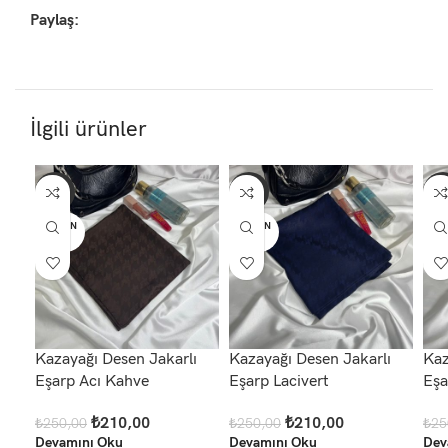
Paylaş:
İlgili ürünler
-16%
-16%
-1
TÜKEN
TÜKEN
TÜ
DI
DI
D
Kazayağı Desen Jakarlı
Kazayağı Desen Jakarlı
Kaz
Eşarp Acı Kahve
Eşarp Lacivert
Eşa
₺
210,00
₺
210,00
₺
250,00
₺
250,00
₺
25
Devamını Oku
Devamını Oku
Dev