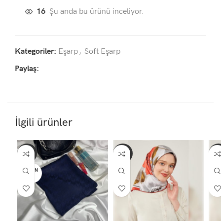
16
Şu anda bu ürünü inceliyor.
Kategoriler:
Eşarp
,
Soft Eşarp
Paylaş:
İlgili ürünler
-16%
-50%
-5
TÜKEN
TÜ
DI
D