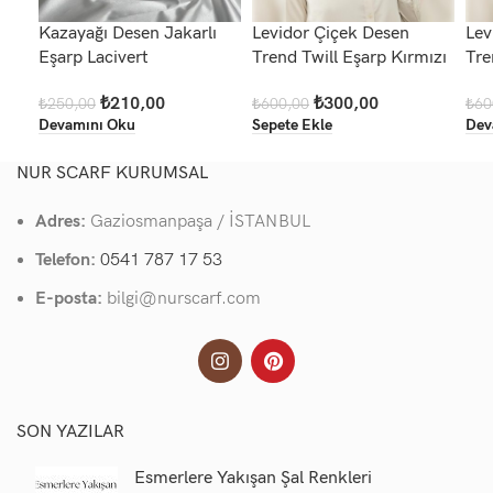
Kazayağı Desen Jakarlı
Levidor Çiçek Desen
Lev
Eşarp Lacivert
Trend Twill Eşarp Kırmızı
Tre
₺
210,00
₺
300,00
₺
250,00
₺
600,00
₺
60
Devamını Oku
Sepete Ekle
Dev
NUR SCARF KURUMSAL
Adres:
Gaziosmanpaşa / İSTANBUL
Telefon:
0541 787 17 53
E-posta:
bilgi@nurscarf.com
SON YAZILAR
Esmerlere Yakışan Şal Renkleri