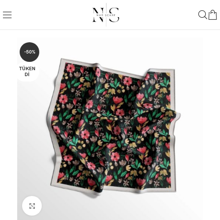
-50%
TÜKEN
DI
Büyütmek için tıklayın