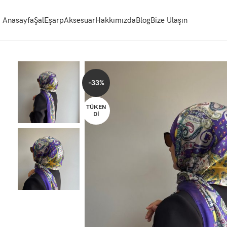
Anasayfa
Şal
Eşarp
Aksesuar
Hakkımızda
Blog
Bize Ulaşın
-33%
TÜKEN
DI