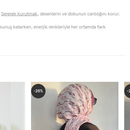
.
Sererek kurutmak
, desenlerin ve dokunun canlılığını korur.
dokunuş katarken, enerjik renkleriyle her ortamda fark
-25%
-