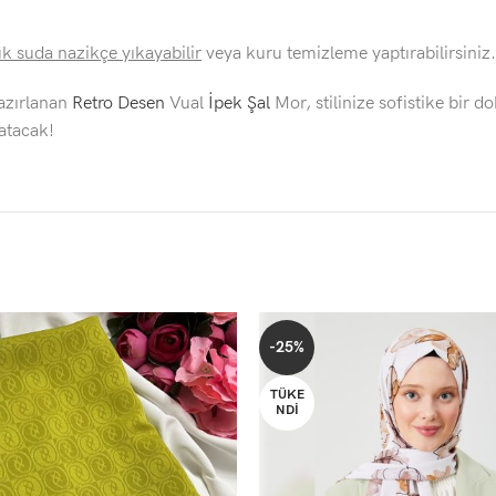
k suda nazikçe yıkayabilir
veya kuru temizleme yaptırabilirsiniz
azırlanan
Retro Desen
Vual
İpek Şal
Mor, stilinize sofistike bir 
atacak!
-25%
TÜKE
NDI