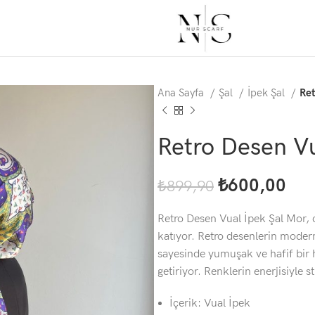
Ana Sayfa
Şal
İpek Şal
Ret
Retro Desen Vu
₺
600,00
₺
899,90
Retro Desen Vual İpek Şal Mor, ca
katıyor. Retro desenlerin mode
sayesinde yumuşak ve hafif bir h
getiriyor. Renklerin enerjisiyle s
İçerik: Vual İpek