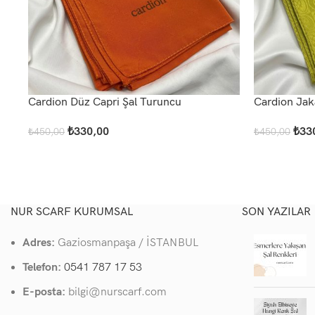
Cardion Düz Capri Şal Turuncu
Cardion Jaka
₺
330,00
₺
33
₺
450,00
₺
450,00
Devamını Oku
Devamını Ok
NUR SCARF KURUMSAL
SON YAZILAR
Adres:
Gaziosmanpaşa / İSTANBUL
Telefon:
0541 787 17 53
E-posta:
bilgi@nurscarf.com