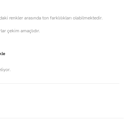
daki renkler arasında ton farklılıkları olabilmektedir.
rlar çekim amaçlıdır.
kle
liyor.