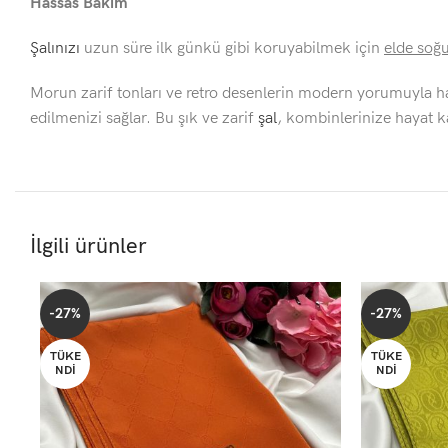
Hassas Bakım
Şalınızı
uzun süre ilk günkü gibi koruyabilmek için
elde soğu
Morun zarif tonları ve retro desenlerin modern yorumuyla h
edilmenizi sağlar. Bu şık ve zarif
şal
, kombinlerinize hayat k
İlgili ürünler
-27%
-27%
TÜKE
TÜKE
NDI
NDI