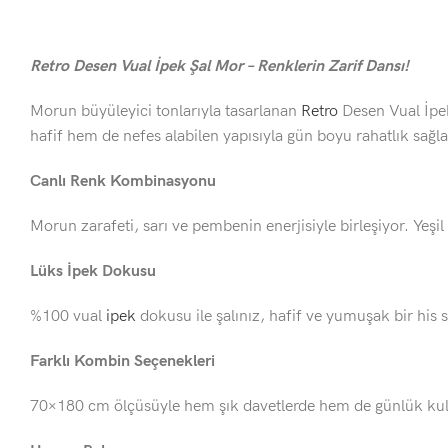
Retro Desen Vual İpek Şal Mor – Renklerin Zarif Dansı!
Morun büyüleyici tonlarıyla tasarlanan
Retro
Desen Vual İpek
hafif hem de nefes alabilen yapısıyla gün boyu rahatlık sağl
Canlı Renk Kombinasyonu
Morun zarafeti, sarı ve pembenin enerjisiyle birleşiyor. Yeşil
Lüks İpek Dokusu
%100 vual
ipek
dokusu ile şalınız, hafif ve yumuşak bir his
Farklı Kombin Seçenekleri
70×180 cm ölçüsüyle hem şık davetlerde hem de günlük kullanı