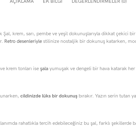
AÇIKLAMA
EK BILGI
DEĞERLENDIRMELER (0)
 Şal, krem, sarı, pembe ve yeşil dokunuşlarıyla dikkat çekici bir
ar.
Retro desenleriyle
stilinize nostaljik bir dokunuş katarken, mo
 ve krem tonları ise
şala
yumuşak ve dengeli bir hava katarak her 
 sunarken,
cildinizde lüks bir dokunuş
bırakır. Yazın serin tutan y
mda rahatlıkla tercih edebileceğiniz bu şal, farklı şekillerde b