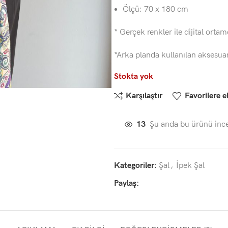
Ölçü: 70 x 180 cm
* Gerçek renkler ile dijital ortam
*Arka planda kullanılan aksesua
Stokta yok
Karşılaştır
Favorilere e
13
Şu anda bu ürünü ince
Kategoriler:
Şal
,
İpek Şal
Paylaş: