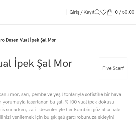
Giriş / Kayıt
0
/
₺
0,00
ro Desen Vual İpek Şal Mor
al İpek Şal Mor
Five Scarf
nlı mor, sarı, pembe ve yeşil tonlarıyla sofistike bir hava
rn yorumuyla tasarlanan bu şal, %100 vual ipek dokusu
is sunarken, zarif desenleriyle her kombini göz alıcı hale
tilinizi yenilemek için bu şık şalı gardırobunuza ekleyin!