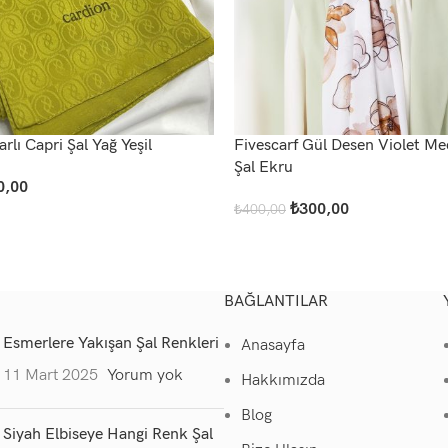
rlı Capri Şal Yağ Yeşil
Fivescarf Gül Desen Violet Me
Şal Ekru
0,00
u
₺
300,00
₺
400,00
Devamını Oku
BAĞLANTILAR
Esmerlere Yakışan Şal Renkleri
Anasayfa
11 Mart 2025
Yorum yok
Hakkımızda
Blog
Siyah Elbiseye Hangi Renk Şal