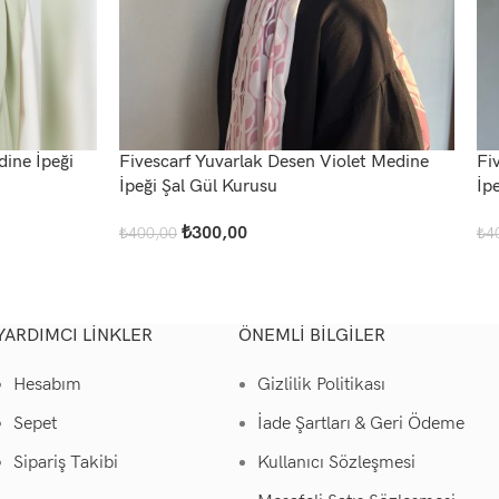
dine İpeği
Fivescarf Yuvarlak Desen Violet Medine
Fi
İpeği Şal Gül Kurusu
İpe
₺
300,00
₺
400,00
₺
4
Sepete Ekle
Sep
YARDIMCI LINKLER
ÖNEMLI BILGILER
Hesabım
Gizlilik Politikası
Sepet
İade Şartları & Geri Ödeme
Sipariş Takibi
Kullanıcı Sözleşmesi