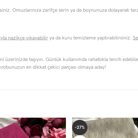
rsiniz. Omuzlarınıza zarifçe serin ya da boynunuza dolayarak tarzı
yla nazikçe yıkayabilir
ya da kuru temizleme yaptırabilirsiniz.
Se
ni üzerinizde taşıyın. Günlük kullanımda rahatlıkla tercih edebilec
ardırobunuzun en dikkat çekici parçası olmaya aday!
-27%