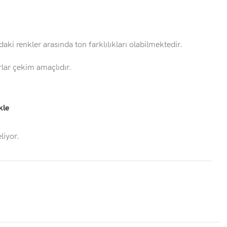
daki renkler arasında ton farklılıkları olabilmektedir.
rlar çekim amaçlıdır.
kle
liyor.