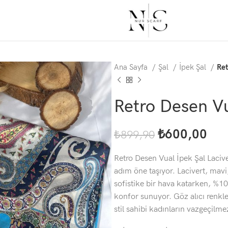
Ana Sayfa
Şal
İpek Şal
Ret
Retro Desen Vu
₺
600,00
₺
899,90
Retro Desen Vual İpek Şal Laciver
adım öne taşıyor. Lacivert, ma
sofistike bir hava katarken, %10
konfor sunuyor. Göz alıcı renkle
stil sahibi kadınların vazgeçilme