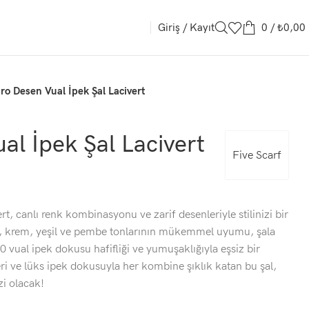
Giriş / Kayıt
0
/
₺
0,00
ro Desen Vual İpek Şal Lacivert
al İpek Şal Lacivert
Five Scarf
t, canlı renk kombinasyonu ve zarif desenleriyle stilinizi bir
vi, krem, yeşil ve pembe tonlarının mükemmel uyumu, şala
0 vual ipek dokusu hafifliği ve yumuşaklığıyla eşsiz bir
ri ve lüks ipek dokusuyla her kombine şıklık katan bu şal,
zi olacak!