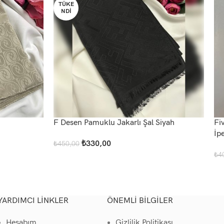
TÜKE
NDI
F Desen Pamuklu Jakarlı Şal Siyah
Fi
İp
₺
330,00
₺
450,00
Devamını Oku
₺
4
Sep
YARDIMCI LINKLER
ÖNEMLI BILGILER
Hesabım
Gizlilik Politikası