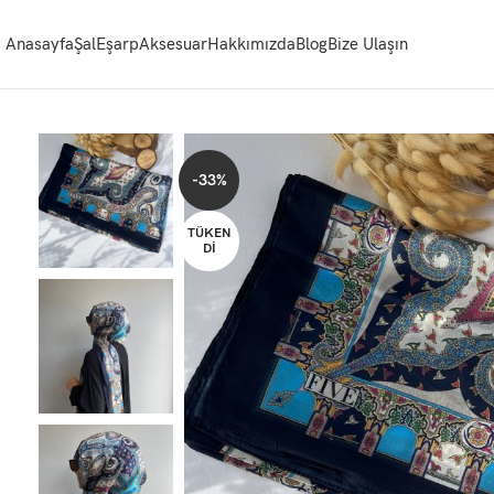
Anasayfa
Şal
Eşarp
Aksesuar
Hakkımızda
Blog
Bize Ulaşın
-33%
TÜKEN
DI