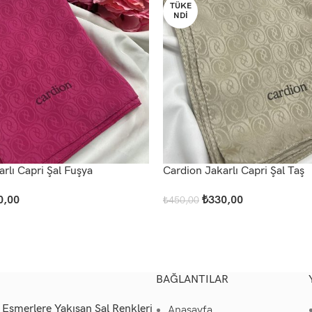
TÜKE
NDI
rlı Capri Şal Fuşya
Cardion Jakarlı Capri Şal Taş
0,00
₺
330,00
₺
450,00
u
Devamını Oku
BAĞLANTILAR
Esmerlere Yakışan Şal Renkleri
Anasayfa