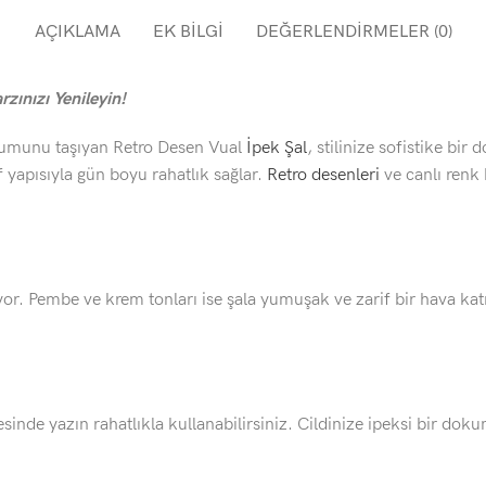
AÇIKLAMA
EK BILGI
DEĞERLENDIRMELER (0)
rzınızı Yenileyin!
uyumunu taşıyan Retro Desen Vual
İpek Şal
, stilinize sofistike bir
f yapısıyla gün boyu rahatlık sağlar.
Retro desenleri
ve canlı renk
uyor. Pembe ve krem tonları ise şala yumuşak ve zarif bir hava kat
sinde yazın rahatlıkla kullanabilirsiniz. Cildinize ipeksi bir dok