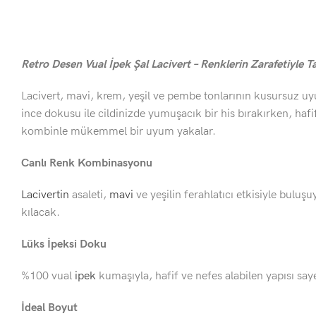
Retro Desen Vual İpek Şal Lacivert – Renklerin Zarafetiyle Ta
Lacivert, mavi, krem, yeşil ve pembe tonlarının kusursuz 
ince dokusu ile cildinizde yumuşacık bir his bırakırken, hafi
kombinle mükemmel bir uyum yakalar.
Canlı Renk Kombinasyonu
Lacivertin
asaleti,
mavi
ve yeşilin ferahlatıcı etkisiyle buluş
kılacak.
Lüks İpeksi Doku
%100 vual
ipek
kumaşıyla, hafif ve nefes alabilen yapısı saye
İdeal Boyut