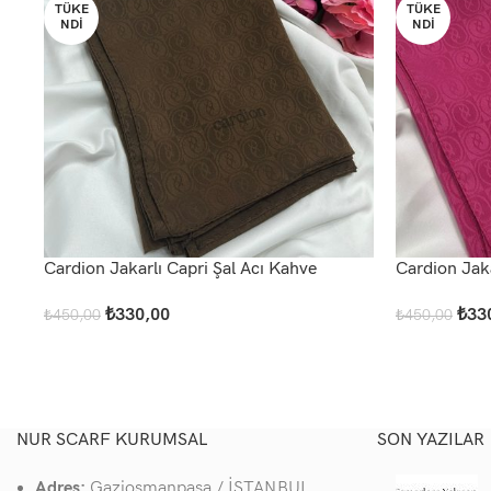
TÜKE
TÜKE
NDI
NDI
Cardion Jakarlı Capri Şal Acı Kahve
Cardion Jaka
₺
330,00
₺
33
₺
450,00
₺
450,00
Devamını Oku
Devamını Ok
NUR SCARF KURUMSAL
SON YAZILAR
Adres:
Gaziosmanpaşa / İSTANBUL