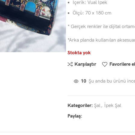
İçerik: Vual İpek
Ölçü: 70 x 180 cm
* Gerçek renkler ile dijital ortam
*Arka planda kullanılan aksesua
Stokta yok
Karşılaştır
Favorilere e
10
Şu anda bu ürünü ince
Kategoriler:
Şal
,
İpek Şal
Paylaş: