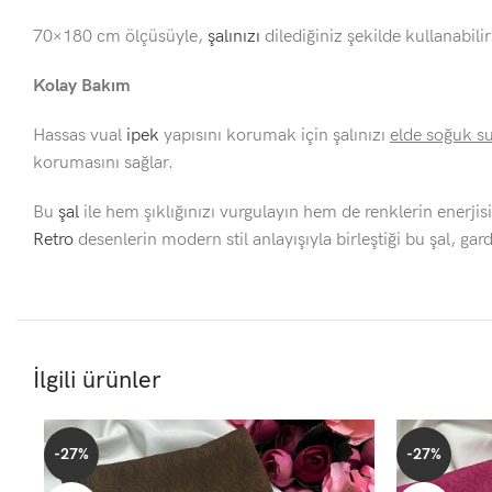
70×180 cm ölçüsüyle,
şalınızı
dilediğiniz şekilde kullanabili
Kolay Bakım
Hassas vual
ipek
yapısını korumak için şalınızı
elde soğuk su
korumasını sağlar.
Bu
şal
ile hem şıklığınızı vurgulayın hem de renklerin enerjisi
Retro
desenlerin modern stil anlayışıyla birleştiği bu şal, g
İlgili ürünler
-27%
-27%