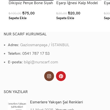
Dikişsiz Penye Bone Siyah
Eşarp İğnesi Kalp Model
Eşa
₺
75,00
₺
20,00
₺
100,00
₺
30,00
₺
30
Sepete Ekle
Sepete Ekle
Sep
NUR SCARF KURUMSAL
Adres:
Gaziosmanpaşa / İSTANBUL
Telefon:
0541 787 17 53
E-posta:
bilgi@nurscarf.com
SON YAZILAR
Esmerlere Yakışan Şal Renkleri