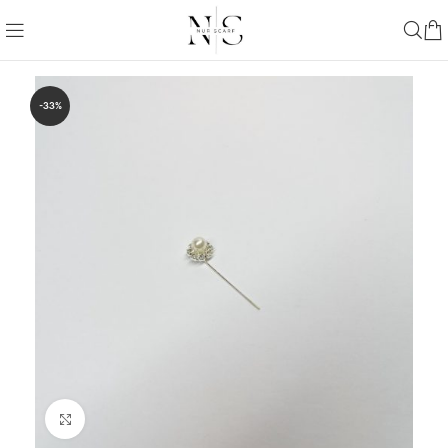
-33%
Büyütmek için tıklayın