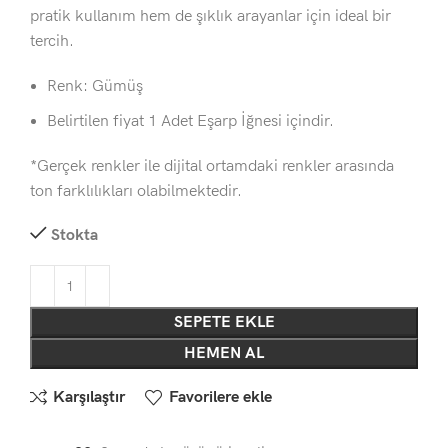
pratik kullanım hem de şıklık arayanlar için ideal bir
tercih.
Renk: Gümüş
Belirtilen fiyat 1 Adet Eşarp İğnesi içindir.
*Gerçek renkler ile dijital ortamdaki renkler arasında
ton farklılıkları olabilmektedir.
Stokta
SEPETE EKLE
HEMEN AL
Karşılaştır
Favorilere ekle