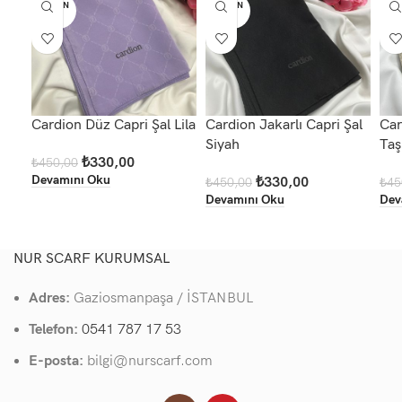
TÜKEN
TÜKEN
TÜ
DI
DI
D
Cardion Düz Capri Şal Lila
Cardion Jakarlı Capri Şal
Car
Siyah
Taş
₺
330,00
₺
450,00
Devamını Oku
₺
330,00
₺
450,00
₺
45
Devamını Oku
Dev
NUR SCARF KURUMSAL
Adres:
Gaziosmanpaşa / İSTANBUL
Telefon:
0541 787 17 53
E-posta:
bilgi@nurscarf.com