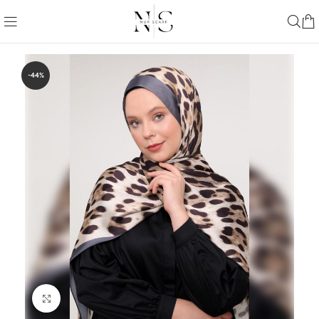
-44%
Büyütmek için tıklayın