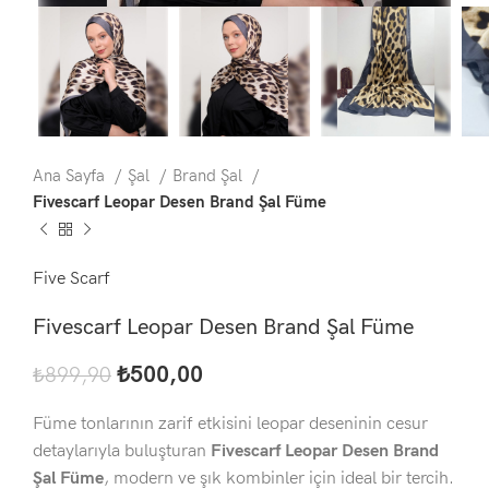
Ana Sayfa
Şal
Brand Şal
Fivescarf Leopar Desen Brand Şal Füme
Five Scarf
Fivescarf Leopar Desen Brand Şal Füme
₺
500,00
₺
899,90
Füme tonlarının zarif etkisini leopar deseninin cesur
detaylarıyla buluşturan
Fivescarf Leopar Desen Brand
Şal Füme
, modern ve şık kombinler için ideal bir tercih.