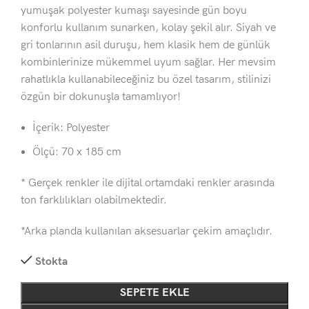
yumuşak polyester kumaşı sayesinde gün boyu
konforlu kullanım sunarken, kolay şekil alır. Siyah ve
gri tonlarının asil duruşu, hem klasik hem de günlük
kombinlerinize mükemmel uyum sağlar. Her mevsim
rahatlıkla kullanabileceğiniz bu özel tasarım, stilinizi
özgün bir dokunuşla tamamlıyor!
İçerik: Polyester
Ölçü: 70 x 185 cm
* Gerçek renkler ile dijital ortamdaki renkler arasında
ton farklılıkları olabilmektedir.
*Arka planda kullanılan aksesuarlar çekim amaçlıdır.
Stokta
SEPETE EKLE