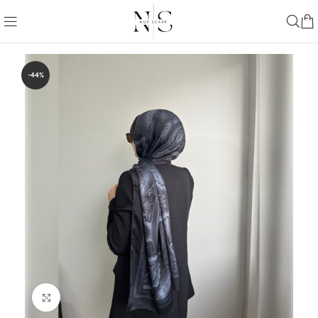
-44%
Büyütmek için tıklayın