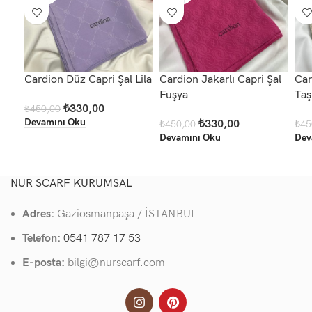
Cardion Düz Capri Şal Lila
Cardion Jakarlı Capri Şal
Car
Fuşya
Taş
₺
330,00
₺
450,00
Devamını Oku
₺
330,00
₺
450,00
₺
45
Devamını Oku
Dev
NUR SCARF KURUMSAL
Adres:
Gaziosmanpaşa / İSTANBUL
Telefon:
0541 787 17 53
E-posta:
bilgi@nurscarf.com