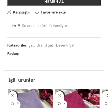
HEMEN AL
Karşılaştır
Favorilere ekle
9
Şu anda bu ürünü inceliyor.
Kategoriler:
Şal
,
Brand Şal
,
Desenli Şal
Paylaş:
İlgili ürünler
-27%
-27%
-2
TÜKEN
TÜKEN
TÜ
DI
DI
D