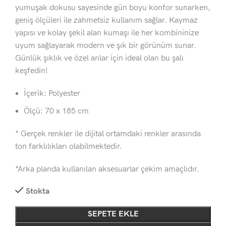
yumuşak dokusu sayesinde gün boyu konfor sunarken,
geniş ölçüleri ile zahmetsiz kullanım sağlar. Kaymaz
yapısı ve kolay şekil alan kumaşı ile her kombininize
uyum sağlayarak modern ve şık bir görünüm sunar.
Günlük şıklık ve özel anlar için ideal olan bu şalı
keşfedin!
İçerik: Polyester
Ölçü: 70 x 185 cm
* Gerçek renkler ile dijital ortamdaki renkler arasında
ton farklılıkları olabilmektedir.
*Arka planda kullanılan aksesuarlar çekim amaçlıdır.
Stokta
SEPETE EKLE