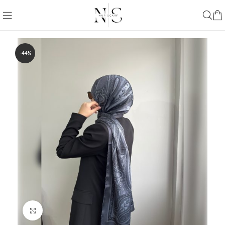
-44%
Büyütmek için tıklayın