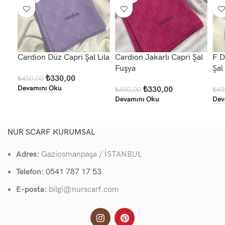
Cardion Düz Capri Şal Lila
Cardion Jakarlı Capri Şal
F D
Fuşya
Şal
₺
330,00
₺
450,00
Devamını Oku
₺
330,00
₺
450,00
₺
45
Devamını Oku
Dev
NUR SCARF KURUMSAL
Adres:
Gaziosmanpaşa / İSTANBUL
Telefon:
0541 787 17 53
E-posta:
bilgi@nurscarf.com