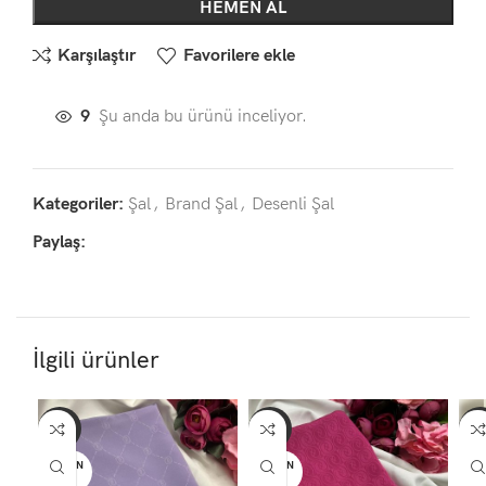
HEMEN AL
Karşılaştır
Favorilere ekle
9
Şu anda bu ürünü inceliyor.
Kategoriler:
Şal
,
Brand Şal
,
Desenli Şal
Paylaş:
İlgili ürünler
-27%
-27%
-2
TÜKEN
TÜKEN
TÜ
DI
DI
D