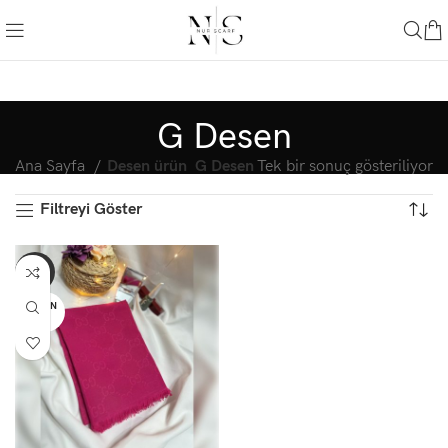
G Desen
Ana Sayfa
Desen ürün
G Desen
Tek bir sonuç gösteriliyor
Filtreyi Göster
-27%
TÜKEN
DI